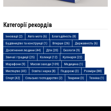
Категорії рекордів
Інновації
(2)
Авто мото
(6)
Благодійність
(8)
Будівництво та конструкції
(1)
Вперше
(26)
Державність
(6)
Досягнення людини
(44)
Діти
(20)
Екологія
(9)
Звичаї і традиції
(25)
Колекції
(12)
Кулінарія
(22)
Марафони
(9)
Масові заходи
(109)
Медицина
(1)
Мистецтво
(43)
Освіта і наука
(8)
Подорожі
(3)
Розміри
(88)
Спорт
(42)
Сільське господарство
(2)
Тварини
(3)
Техніка
(1)