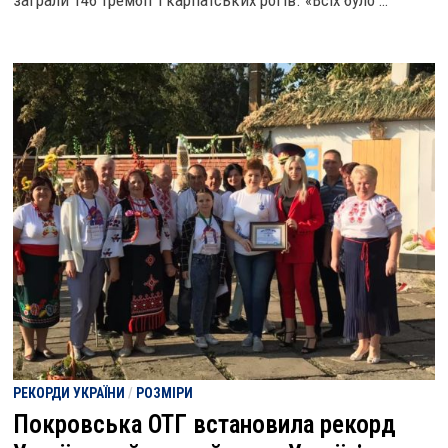
заграли 146 трембіт і карпатських рогів. «Всіх було …
РЕКОРДИ УКРАЇНИ
/
РОЗМІРИ
Покровська ОТГ встановила рекорд