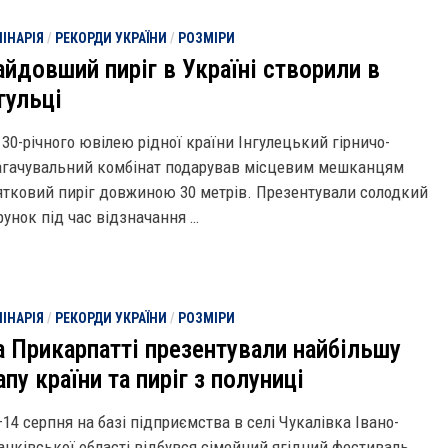
ІНАРІЯ
/
РЕКОРДИ УКРАЇНИ
/
РОЗМІРИ
айдовший пиріг в Україні створили в
гульці
 30-річного ювілею рідної країни Інгулецький гірничо-
агачувальний комбінат подарував місцевим мешканцям
ятковий пиріг довжиною 30 метрів. Презентували солодкий
рунок під час відзначання …
ІНАРІЯ
/
РЕКОРДИ УКРАЇНИ
/
РОЗМІРИ
а Прикарпатті презентували найбільшу
пу країни та пиріг з полуниці
–14 серпня на базі підприємства в селі Чукалівка Івано-
анківської області відбувся сімейний ягідний фестиваль