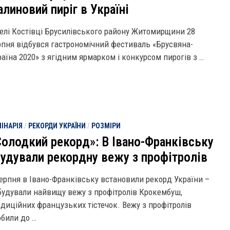
линовий пиріг в Україні
селі Костівці Брусилівського району Житомирщини 28
рпня відбувся гастрономічний фестиваль «Брусвяна-
раїна 2020» з ягідним ярмарком і конкурсом пирогів з …
ІНАРІЯ
/
РЕКОРДИ УКРАЇНИ
/
РОЗМІРИ
Солодкий рекорд»: В Івано-Франківську
будували рекордну вежу з профітролів
серпня в Івано-Франківську встановили рекорд України –
будували найвищу вежу з профітролів Крокембуш,
адиційних французьких тістечок. Вежу з профітролів
обили до …