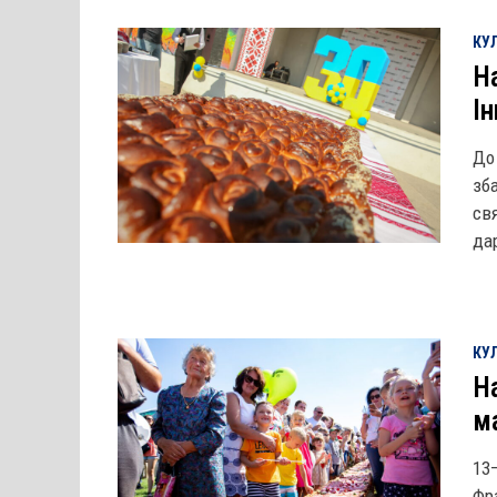
КУЛ
Н
Ін
До
зб
св
да
КУЛ
Н
ма
13
Фр