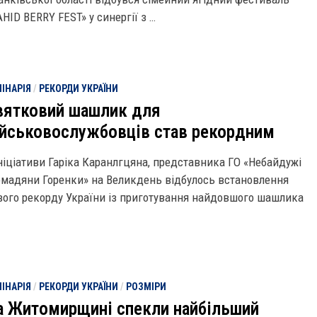
HID BERRY FEST» у синергії з …
ІНАРІЯ
/
РЕКОРДИ УКРАЇНИ
вятковий шашлик для
ійськовослужбовців став рекордним
ініціативи Гаріка Каранлгцяна, представника ГО «Небайдужі
омадяни Горенки» на Великдень відбулось встановлення
вого рекорду України із приготування найдовшого шашлика
ІНАРІЯ
/
РЕКОРДИ УКРАЇНИ
/
РОЗМІРИ
а Житомирщині спекли найбільший