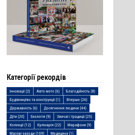
Категорії рекордів
Інновації
(2)
Авто мото
(6)
Благодійність
(8)
Будівництво та конструкції
(1)
Вперше
(26)
Державність
(6)
Досягнення людини
(44)
Діти
(20)
Екологія
(9)
Звичаї і традиції
(25)
Колекції
(12)
Кулінарія
(22)
Марафони
(9)
Масові заходи
(109)
Медицина
(1)