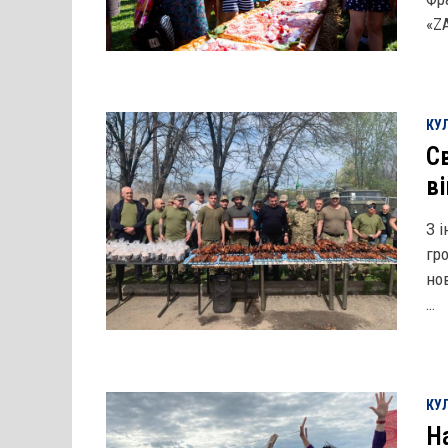
«ZA
КУЛ
С
в
З 
гр
но
…
КУЛ
Н