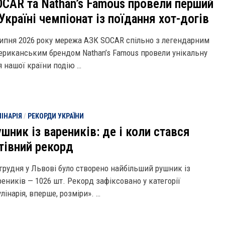
OCAR та Nathan’s Famous провели перший
Україні чемпіонат із поїдання хот-догів
липня 2026 року мережа АЗК SOCAR спільно з легендарним
ериканським брендом Nathan’s Famous провели унікальну
я нашої країни подію …
ІНАРІЯ
/
РЕКОРДИ УКРАЇНИ
шник із вареників: де і коли стався
стівний рекорд
 грудня у Львові було створено найбільший рушник із
реників — 1026 шт. Рекорд зафіксовано у категорії
лінарія, вперше, розміри». …