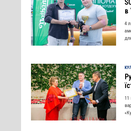
S
в 
4 
ам
дл
КУЛ
Ру
ї
11
ва
«Ку