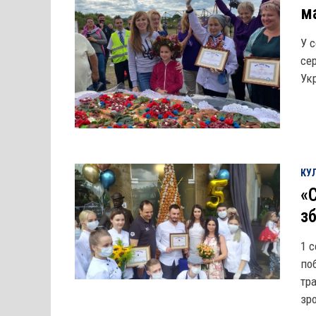
ма
У 
се
Ук
КУЛ
«
з
1 
по
тр
зр