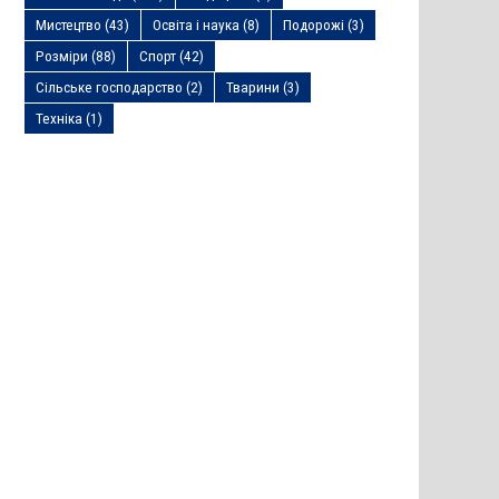
Мистецтво
(43)
Освіта і наука
(8)
Подорожі
(3)
Розміри
(88)
Спорт
(42)
Сільське господарство
(2)
Тварини
(3)
Техніка
(1)