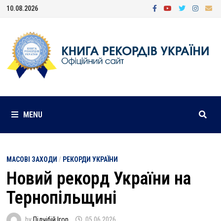
Skip
10.08.2026
to
content
MENU
МАСОВІ ЗАХОДИ
/
РЕКОРДИ УКРАЇНИ
Новий рекорд України на
Тернопільщині
by
Підчібій Ігор
05.06.2026