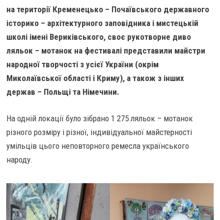
на території Кременецько – Почаївського державного
історико – архітектурного заповідника і мистецькій
школі імені Вериківського, своє рукотворне диво
ляльок – мотанок на фестивалі представили майстри
народної творчості з усієї України (окрім
Миколаївської області і Криму), а також з інших
держав – Польщі та Німечини.
На одній локації було зібрано 1 275 ляльок – мотанок
різного розміру і різної, індивідуальної майстерності
умільців цього неповторного ремесла українського
народу.