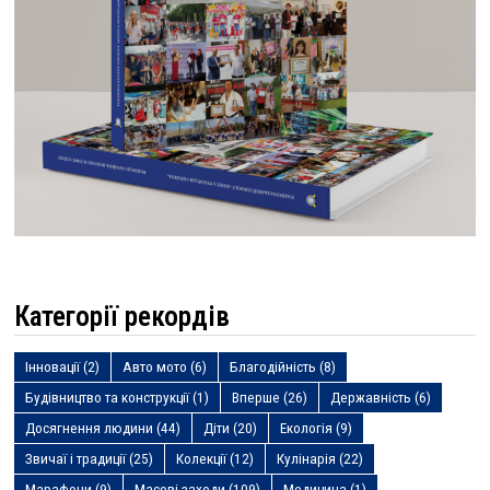
Категорії рекордів
Інновації
(2)
Авто мото
(6)
Благодійність
(8)
Будівництво та конструкції
(1)
Вперше
(26)
Державність
(6)
Досягнення людини
(44)
Діти
(20)
Екологія
(9)
Звичаї і традиції
(25)
Колекції
(12)
Кулінарія
(22)
Марафони
(9)
Масові заходи
(109)
Медицина
(1)