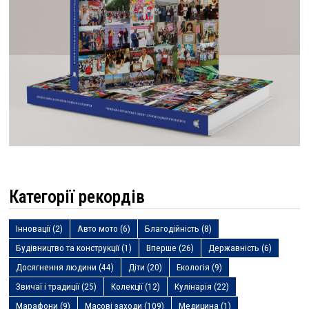
Категорії рекордів
Інновації
(2)
Авто мото
(6)
Благодійність
(8)
Будівництво та конструкції
(1)
Вперше
(26)
Державність
(6)
Досягнення людини
(44)
Діти
(20)
Екологія
(9)
Звичаї і традиції
(25)
Колекції
(12)
Кулінарія
(22)
Марафони
(9)
Масові заходи
(109)
Медицина
(1)