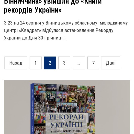
Вінниччина» увійшла до «Книги
рекордів України»
З 23 на 24 серпня у Вінницькому обласному молодіжному
центрі «Квадрат» відбулося встановлення Рекорду
України до Дня 30 ї річниці …
Навігація
Назад
1
2
3
…
7
Далі
записів