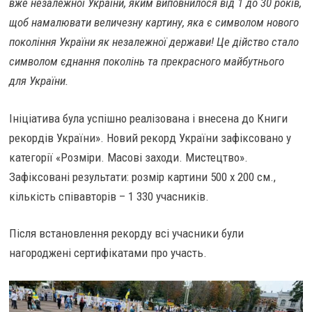
вже незалежної України, яким виповнилося від 1 до 30 років,
щоб намалювати величезну картину, яка є символом нового
покоління України як незалежної держави! Це дійство стало
символом єднання поколінь та прекрасного майбутнього
для України.
Ініціатива була успішно реалізована і внесена до Книги
рекордів України». Новий рекорд України зафіксовано у
категорії «Розміри. Масові заходи. Мистецтво».
Зафіксовані результати: розмір картини 500 х 200 см.,
кількість співавторів – 1 330 учасників.
Після встановлення рекорду всі учасники були
нагороджені сертифікатами про участь.