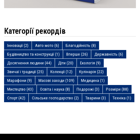
Категорії рекордів
Інновації
(2)
Авто мото
(6)
Благодійність
(8)
Будівництво та конструкції
(1)
Вперше
(26)
Державність
(6)
Досягнення людини
(44)
Діти
(20)
Екологія
(9)
Звичаї і традиції
(25)
Колекції
(12)
Кулінарія
(22)
Марафони
(9)
Масові заходи
(109)
Медицина
(1)
Мистецтво
(43)
Освіта і наука
(8)
Подорожі
(3)
Розміри
(88)
Спорт
(42)
Сільське господарство
(2)
Тварини
(3)
Техніка
(1)